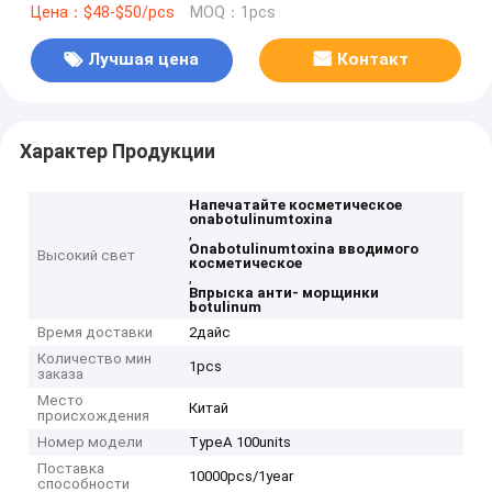
Цена：$48-$50/pcs
MOQ：1pcs
Лучшая цена
Контакт
Характер Продукции
Напечатайте косметическое
onabotulinumtoxina
,
Onabotulinumtoxina вводимого
Высокий свет
косметическое
,
Впрыска анти- морщинки
botulinum
Время доставки
2дайс
Количество мин
1pcs
заказа
Место
Китай
происхождения
Номер модели
TypeA 100units
Поставка
10000pcs/1year
способности