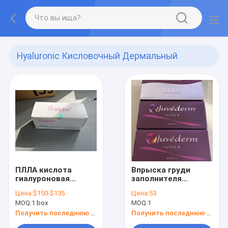
Hyaluronic Кисловочный Дермальный
Заполнитель
(304)
ПЛЛА кислота
Впрыска груди
гиалуроновая
заполнителя
кислота Dermal Filler
заполнителя губ
Цена:
$150-$135
Цена:
53
Juvederm вводимая
MOQ:
1 box
MOQ:
1
Hyaluronic
кисловочная
Получить последнюю цену
Получить последнюю цену
дермальная