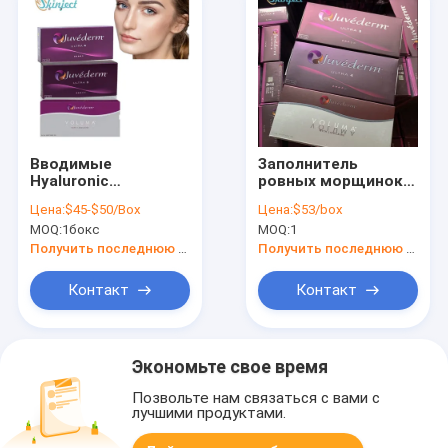
Вводимые
Заполнитель
Hyaluronic
ровных морщинок
кисловочные
Hyaluronic
Цена:
$45-$50/Box
Цена:
$53/box
лицевые
кисловочный
MOQ:
1бокс
MOQ:
1
заполнители
дермальный,
Juvederm ультра 3
кисловочное
Получить последнюю цену
Получить последнюю цену
ультра 4 Voluma
Hialuronic Juvederm
ультра 3
Контакт
Контакт
Экономьте свое время
Позвольте нам связаться с вами с
лучшими продуктами.