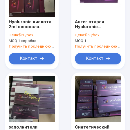
Путешествие фабрики
Свяжитесь мы
Hyaluronic кислота
Анти- старея
2ml основала
Hyaluronic
Новости
дермальные
кисловочный
Цена:
$50/box
Цена:
$53/box
впрыски
дермальный
MOQ:
1 коробка
MOQ:
1
заполнителей
заполнитель,
Спросите цитату
Hyaluronic
Получить последнюю цену
Получить последнюю цену
кисловочные
впрыски 2x1.0ml
Shopping Online
Контакт
Контакт
для морщинок
Hyaluronic кисловочный дермальный заполнитель
Заполнитель соединенный крестом дермальный
Вводимый дермальный заполнитель
Botulinum токсин
заполнители
Синтетический