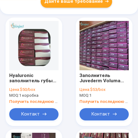
Дайте ваше требование
Hyaluronic
Заполнитель
заполнитель губы
Juvederm Voluma
кислоты 2x1ml не
Hyaluronic
Цена:
$50/box
Цена:
$53/box
инвазионный для
кисловочный
MOQ:
1 коробка
MOQ:
1
салона клиники
дермальный
вводимый
Получить последнюю цену
Получить последнюю цену
Контакт
Контакт