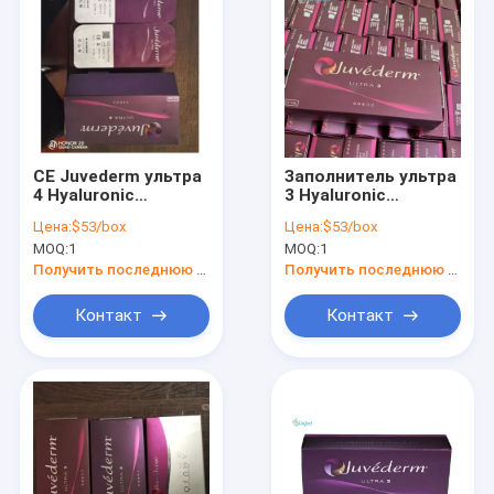
CE Juvederm ультра
Заполнитель ультра
4 Hyaluronic
3 Hyaluronic
кисловочных
кисловочный
Цена:
$53/box
Цена:
$53/box
заполнителя
дермальный,
MOQ:
1
MOQ:
1
морщинки
Hyaluronic кислота
Juvederm для
Получить последнюю цену
Получить последнюю цену
впрысок стороны
Контакт
Контакт
Дом
Продукты
О нас