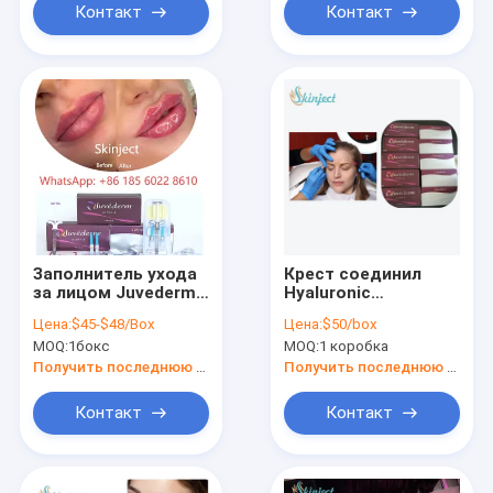
Контакт
Контакт
Заполнитель ухода
Крест соединил
за лицом Juvederm
Hyaluronic
Hyaluronic
кисловочный
Цена:
$45-$48/Box
Цена:
$50/box
кисловочный
дермальный
MOQ:
1бокс
MOQ:
1 коробка
дермальный
заполнитель
Juvederm ультра 3
Получить последнюю цену
Получить последнюю цену
1ml x 2
Контакт
Контакт