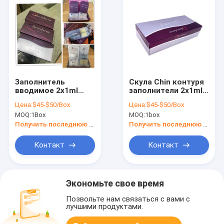
Заполнитель
Скула Chin контуря
вводимое 2x1ml
заполнители 2x1ml
ухода за лицом
Juvederm Voluma
Цена:
$45-$50/Box
Цена:
$45-$50/Box
Juvederm Hyaluronic
Hyaluronic
MOQ:
1Box
MOQ:
1box
кисловочный
кисловочные
дермальный
дермальные
Получить последнюю цену
Получить последнюю цену
Контакт
Контакт
Экономьте свое время
Позвольте нам связаться с вами с
лучшими продуктами.