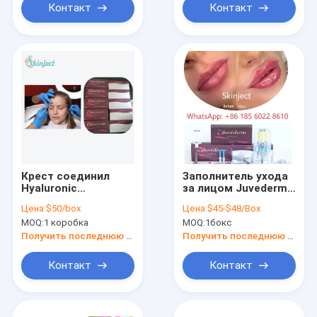
Контакт
Контакт
Крест соединил
Заполнитель ухода
Hyaluronic
за лицом Juvederm
кисловочный
Hyaluronic
Цена:
$50/box
Цена:
$45-$48/Box
дермальный
кисловочный
MOQ:
1 коробка
MOQ:
1бокс
заполнитель
дермальный
Juvederm ультра 3
Получить последнюю цену
Получить последнюю цену
1ml x 2
Контакт
Контакт