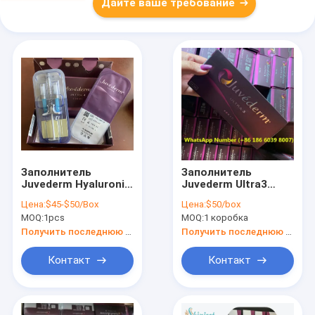
Дайте ваше требование
Заполнитель
Заполнитель
Juvederm Hyaluronic
Juvederm Ultra3
кисловочный
Hyaluronic
Цена:
$45-$50/Box
Цена:
$50/box
дермальный с
кисловочный
MOQ:
1pcs
MOQ:
1 коробка
губами Lido Ultra4
дермальный для
2X1ml переформует
губ и морщинок
Получить последнюю цену
Получить последнюю цену
Контакт
Контакт