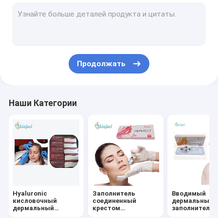
Липолитический раствор
ПОТОК PDO
Решение Mesotherapy
Продолжать
Заполнитель Skinject
Hyaluronic кисловочный лицевой заполнитель
Наши Категории
Hyaluronic кисловочный заполнитель груди
Медицинский гель Hyaluronate натрия
Дермальные впрыски губы заполнителя
Hyaluronic кисловочный заполнитель ручки
Hyaluronic
Заполнитель
Вводимый
Оружие Месотерапы
кисловочный
соединенный
дермальный
дермальный
крестом
заполнитель
заполнитель
дермальный