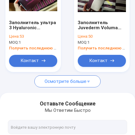
Путешествие фабрики
Свяжитесь мы
Заполнитель ультра
Заполнитель
3 Hyaluronic
Juvederm Voluma
Новости
кисловочный
УПРАВЛЕНИЯ ПО
Цена:
53
Цена:
50
дермальный 2x1ML
САНИТАРНОМУ
MOQ:
1
MOQ:
1
Juvederm для
НАДЗОРУ ЗА
Спросите цитату
увеличения губ
КАЧЕСТВОМ
Получить последнюю цену
Получить последнюю цену
ПИЩЕВЫХ
ПРОДУКТОВ И
Shopping Online
Контакт
Контакт
МЕДИКАМЕНТОВ
Hyaluronic
кисловочный
дермальный для
Осмотрите больше
лицевого 2x1ML
Hyaluronic кисловочный дермальный заполнитель
Заполнитель соединенный крестом дермальный
Оставьте Сообщение
Мы Ответим Быстро
Вводимый дермальный заполнитель
Botulinum токсин