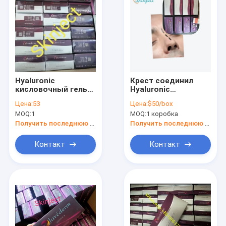
Hyaluronic
Крест соединил
кисловочный гель
Hyaluronic
Juvederm
кисловочный
Цена:
53
Цена:
$50/box
заполнителя
дермальный
MOQ:
1
MOQ:
1 коробка
стороны 2x1ml
заполнитель
вводимый
Juvederm ультра 3
Получить последнюю цену
Получить последнюю цену
ультра 4 Voluma
Контакт
Контакт
Дом
Продукты
О нас