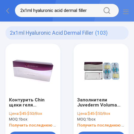
2x1ml Hyaluronic Acid Dermal Filler
(103)
Контурить Chin
Заполнители
щеки геля
Juvederm Voluma
заполнителей
2x1ml Hyaluronic
Цена:
$45-$50/Box
Цена:
$45-$50/Box
Juvederm Voluma
кисловочные
MOQ:
1box
MOQ:
1box
2x1ml Hyaluronic
дермальные для
кисловочный
скулы
Получить последнюю цену
Получить последнюю цену
дермальный